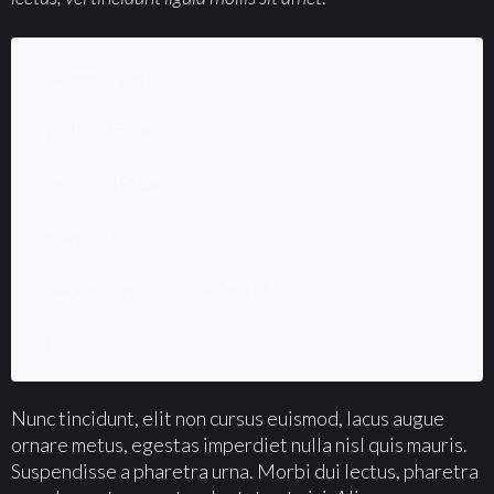
.some-style {
width: 850px;
height: 190px;
margin: 0 auto;
background-color: #0ecf0f1;
}
Nunc tincidunt, elit non cursus euismod, lacus augue
ornare metus, egestas imperdiet nulla nisl quis mauris.
Suspendisse a pharetra urna. Morbi dui lectus, pharetra