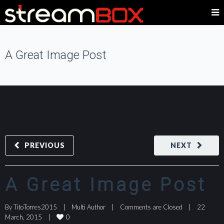
A Great Image Post
PREVIOUS
NEXT
A Great Image Post
By 
TitoTorres2015
|
Multi Author
|
Comments are Closed
|
22 
0
March, 2015    
|