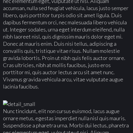
nec elementum eget, vulputate ut nisi. Aliquam
accumsan, nulla sed feugiat vehicula, lacus justo semper
libero, quis porttitor turpis odio sit amet ligula. Duis
dapibus fermentum orci, nec malesuada libero vehicula
ut. Integer sodales, urna eget interdum eleifend, nulla
nibh laoreet nisl, quis dignissim mauris dolor eget mi.
Donec at mauris enim. Duis nisi tellus, adipiscing a
convallis quis, tristique vitae risus. Nullam molestie
gravida lobortis. Proin ut nibh quis felis auctor ornare.
Cras ultricies, nibh at mollis faucibus, justo eros
porttitor mi, quis auctor lectus arcu sit amet nunc.
Vivamus gravida vehicula arcu, vitae vulputate augue
lacinia faucibus.
Nunc tincidunt, elit non cursus euismod, lacus augue
ornare metus, egestas imperdiet nulla nisl quis mauris.
Suspendisse a pharetra urna. Morbi dui lectus, pharetra
nec elementum eget, vulputate ut nisi. Aliquam