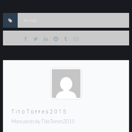
No tags.
TitoTorres2015
More posts by TitoTorres2015