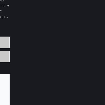
ornare
c
 quis