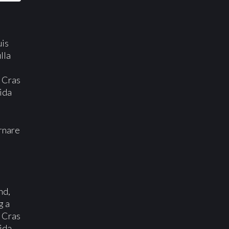
.
uis
lla
. Cras
vida
ornare
nd,
g a
. Cras
vida