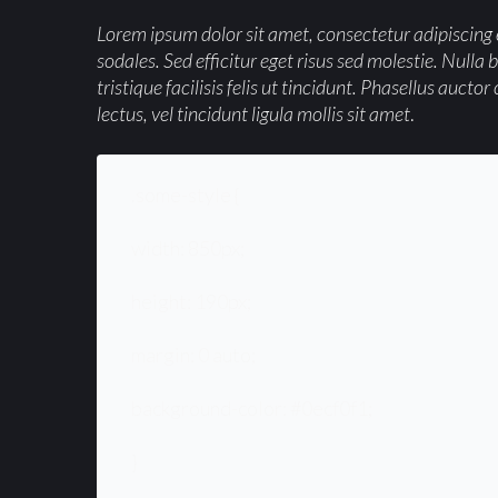
Lorem ipsum dolor sit amet, consectetur adipiscing e
sodales. Sed efficitur eget risus sed molestie. Nulla
tristique facilisis felis ut tincidunt. Phasellus au
lectus, vel tincidunt ligula mollis sit amet
.
.some-style {
width: 850px;
height: 190px;
margin: 0 auto;
background-color: #0ecf0f1;
}