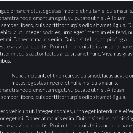
ugue ornare metus, egestas imperdiet nulla nisl quis mauris
 pharetra nec elementum eget, vulputate ut nisi. Aliquam
 semper libero, quis porttitor turpis odio sit amet ligula. D
hicula ut. Integer sodales, urna eget interdum eleifend, nu
et mi. Donec at mauris enim. Duis nisi tellus, adipiscing a
estie gravida lobortis. Proin ut nibh quis felis auctor ornare
rttitor mi, quis auctor lectus arcu sit amet nunc. Vivamus gra
cibus.
Nunc tincidunt, elit non cursus euismod, lacus augue 
metus, egestas imperdiet nulla nisl quis mauris.
 pharetra nec elementum eget, vulputate ut nisi. Aliquam
 semper libero, quis porttitor turpis odio sit amet ligula.
ro vehicula ut. Integer sodales, urna eget interdum eleife
lor eget mi. Donec at mauris enim. Duis nisi tellus, adipiscin
estie gravida lobortis. Proin ut nibh quis felis auctor ornare
rttitor mi, quis auctor lectus arcu sit amet nunc. Vivamus gra