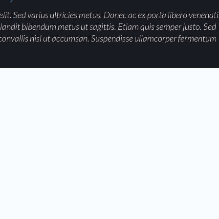
lit. Sed varius ultricies metus. Donec ac ex porta libero venenati
 blandit bibendum metus ut sagittis. Etiam quis semper justo. Sed
ctor convallis nisl ut accumsan. Suspendisse ullamcorper fermentum