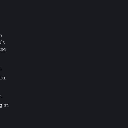
o
uis
sse
s.
eu.
m.
giat.