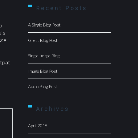
Recent Posts
o
A Single Blog Post
uis
sse
Great Blog Post
Single Image Blog
utpat
Image Blog Post
u
Audio Blog Post
Archives
April 2015