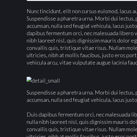
Nunc tincidunt, elit non cursus euismod, lacus a
Suspendisse a pharetra urna. Morbi dui lectus,
accumsan, nulla sed feugiat vehicula, lacus justo
dapibus fermentum orci, nec malesuada libero ve
nibh laoreet nisl, quis dignissim mauris dolor eg
convallis quis, tristique vitae risus. Nullam mol
ultricies, nibh at mollis faucibus, justo eros po
vehicula arcu, vitae vulputate augue lacinia fau
Suspendisse a pharetra urna. Morbi dui lectus,
accumsan, nulla sed feugiat vehicula, lacus justo
Duis dapibus fermentum orci, nec malesuada libe
nulla nibh laoreet nisl, quis dignissim mauris do
convallis quis, tristique vitae risus. Nullam mol
ultricies, nibh at mollis faucibus, justo eros po