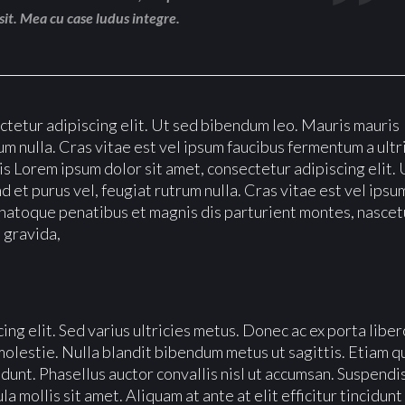
sit. Mea cu case ludus integre.
ectetur adipiscing elit. Ut sed bibendum leo. Mauris mauris
um nulla. Cras vitae est vel ipsum faucibus fermentum a ultr
s Lorem ipsum dolor sit amet, consectetur adipiscing elit. 
 et purus vel, feugiat rutrum nulla. Cras vitae est vel ipsu
s natoque penatibus et magnis dis parturient montes, nascet
 gravida,
ng elit. Sed varius ultricies metus. Donec ac ex porta liber
molestie. Nulla blandit bibendum metus ut sagittis. Etiam q
ncidunt. Phasellus auctor convallis nisl ut accumsan. Suspendi
a mollis sit amet. Aliquam at ante at elit efficitur tincidunt