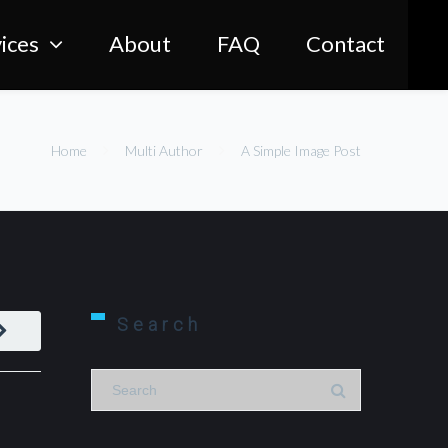
ices
About
FAQ
Contact
Home
Multi Author
A Simple Image Post
Search