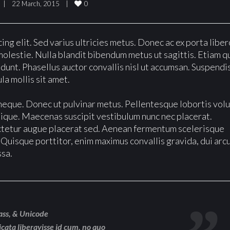
0
|
22 March, 2015    
|
ng elit. Sed varius ultricies metus. Donec ac ex porta liber
molestie. Nulla blandit bibendum metus ut sagittis. Etiam q
ncidunt. Phasellus auctor convallis nisl ut accumsan. Suspendi
la mollis sit amet.
is neque. Donec ut pulvinar metus. Pellentesque lobortis vol
stique. Maecenas suscipit vestibulum nunc nec placerat.
ctetur augue placerat sed. Aenean fermentum scelerisque
 Quisque porttitor, enim maximus convallis gravida, dui arc
ssa.
ass, & Unicode
icata liberavisse id cum, no quo