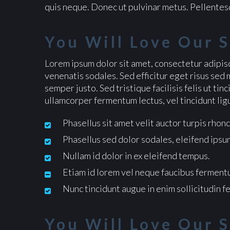
quis neque. Donec ut pulvinar metus. Pellentesq
You Will Love Our S
Lorem ipsum dolor sit amet, consectetur adipisci
venenatis sodales. Sed efficitur eget risus sed 
semper justo. Sed tristique facilisis felis ut ti
ullamcorper fermentum lectus, vel tincidunt ligu
Phasellus sit amet velit auctor turpis rhonc
Phasellus sed dolor sodales, eleifend ipsu
Nullam id dolor in ex eleifend tempus.
Etiam id lorem vel neque faucibus ferment
Nunc tincidunt augue in enim sollicitudin f
You Will Love Our S