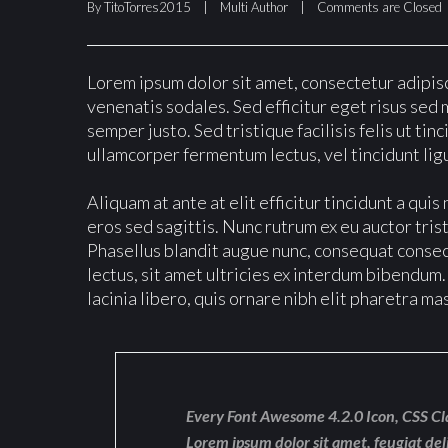
By 
TitoTorres2015
|
Multi Author
|
Comments are Closed
Lorem ipsum dolor sit amet, consectetur adipisci
venenatis sodales. Sed efficitur eget risus sed 
semper justo. Sed tristique facilisis felis ut ti
ullamcorper fermentum lectus, vel tincidunt ligu
Aliquam at ante at elit efficitur tincidunt a qu
eros sed sagittis. Nunc rutrum ex eu auctor tri
Phasellus blandit augue nunc, consequat conse
lectus, sit amet ultricies ex interdum bibendum.
lacinia libero, quis ornare nibh elit pharetra ma
Every Font Awesome 4.2.0 Icon, CSS Cl
Lorem ipsum dolor sit amet, feugiat del