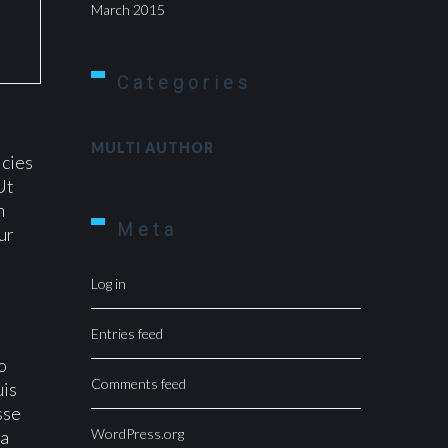
March 2015
Categories
MULTI AUTHOR
icies
Ut
m
Meta
ur
Log in
Entries feed
o
Comments feed
uis
sse
WordPress.org
 a