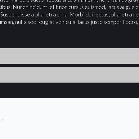
cibus. Nunc tincidunt, elit non cursus euismod, lacus augue 
. Suspendisse a pharetra urna. Morbi dui lectus, pharetra ne
san, nulla sed feugiat vehicula, lacus justo semper libero,
15