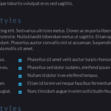
ue lobortis volutpat eros sed sagittis.
tyles
ng elit. Sed varius ultricies metus. Donec ac ex porta liber
molestie. Nulla blandit bibendum metus ut sagittis. Etiam q
ncidunt. Phasellus auctor convallis nisl ut accumsan. Suspendi
la mollis sit amet.
us.
Phasellus sit amet velit auctor turpis rhoncu
m eu.
Phasellus sed dolor sodales, eleifend ipsum 
Nullam id dolor in ex eleifend tempus.
um.
Etiam id lorem vel neque faucibus fermentu
eugiat.
Nunc tincidunt augue in enim sollicitudin feu
tyles