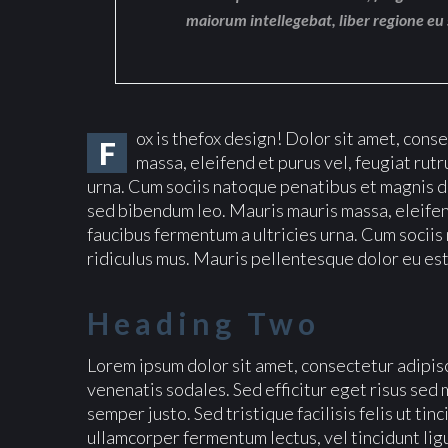
maiorum intellegebat, liber regione eu 
ox is thefox design! Dolor sit amet, cons
F
massa, eleifend et purus vel, feugiat rutr
urna. Cum sociis natoque penatibus et magnis di
sed bibendum leo. Mauris mauris massa, eleifend
faucibus fermentum a ultricies urna. Cum socii
ridiculus mus. Mauris pellentesque dolor eu est
Heading Two
Lorem ipsum dolor sit amet, consectetur adipisci
venenatis sodales. Sed efficitur eget risus sed 
semper justo. Sed tristique facilisis felis ut ti
ullamcorper fermentum lectus, vel tincidunt ligul