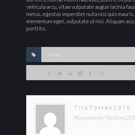
vehicula arcu, vitae vulputate augue lacinia fau
metus, egestas imperdiet nulla nisl quis mauris
elementum eget, vulputate ut nisi. Aliquam accum
porttito.
No tags.
TitoTorres2015
More posts by TitoTorres20